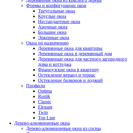
Деревянные окна из красного дерева
Формы и конфигурации окон
Треугольные окна
Круглые окна
Нестандартные окна
Арочные окна
Большие окна
Эркерные окна
Окна по назначению
Деревянные окна для квартиры
Деревянные окна в деревянный дом
Деревянные окна для частного загородного
дома и коттеджа
Французские окна в квартиру
Остекление веранд и террас
Остекление балконов и лоджий
Профили
Optima
Rustik
Classic
Elegant
Twin
Top Line
Дерево-алюминиевые окна
Дерево-алюминиевые окна из сосны