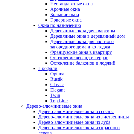
Нестандартные окна
Арочные окна
Большие окна
Эркерные окна
Окна по назначению
Деревянные окна для квартиры
Деревянные окна в деревянный дом
Деревянные окна для частного
загородного дома и коттеджа
Французские окна в квартиру
Остекление веранд и террас
Остекление балконов и лоджий
Профили
Optima
Rustik
Classic
Elegant
Twin
Top Line
Дерево-алюминиевые окна
Дерево-алюминиевые окна из сосны
Дерево-алюминиевые окна из лиственницы
Дерево-алюминиевые окна из дуба
Дерево-алюминиевые окна из красного
дерева