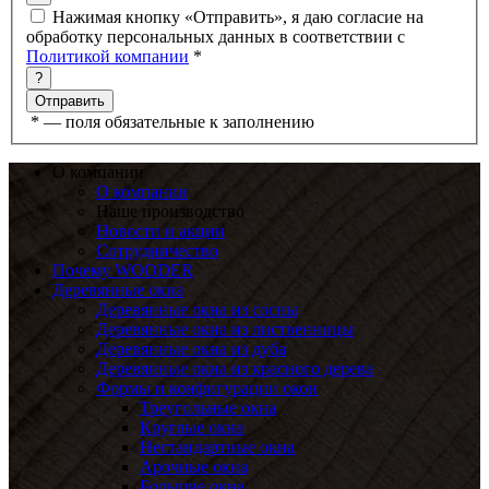
Нажимая кнопку «Отправить», я даю согласие на
обработку персональных данных в соответствии с
Политикой компании
*
?
*
— поля обязательные к заполнению
О компании
О компании
Наше производство
Новости и акции
Сотрудничество
Почему WOODER
Деревянные окна
Деревянные окна из сосны
Деревянные окна из лиственницы
Деревянные окна из дуба
Деревянные окна из красного дерева
Формы и конфигурации окон
Треугольные окна
Круглые окна
Нестандартные окна
Арочные окна
Большие окна