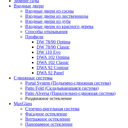
Зимние сады
Входные двери
Входные двери из сосны
Входные двери из лиственницы
Входные двери из дуба
Входные двери из красного дерева
Способы открывания
Профили
DW 78/90 Optima
DW 78/90 Classic
DW 110 Evo
DWA 102 Optima
DWA 102 Classic
DWA 92 Contour
DWA 92 Panel
Сдвижные системы
Portal System (Подъемно-сдвижная система)
Patio Fold (Складывающаяся система)
Patio Alversa (Параллельно-сдвижная система)
Раздвижное остекление
MaxGlass
Стоечно-ригельная система
Фасадное остекление
Витражное остекление
Панорамное остекление