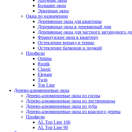
Арочные окна
Большие окна
Эркерные окна
Окна по назначению
Деревянные окна для квартиры
Деревянные окна в деревянный дом
Деревянные окна для частного загородного до
Французские окна в квартиру
Остекление веранд и террас
Остекление балконов и лоджий
Профили
Optima
Rustik
Classic
Elegant
Twin
Top Line
Дерево-алюминиевые окна
Дерево-алюминиевые окна из сосны
Дерево-алюминиевые окна из лиственницы
Дерево-алюминиевые окна из дуба
Дерево-алюминиевые окна из красного дерева
Профили
AL Top Line 106
AL Top Line 90