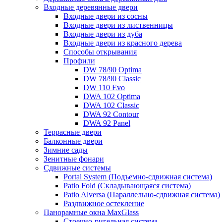
Входные деревянные двери
Входные двери из сосны
Входные двери из лиственницы
Входные двери из дуба
Входные двери из красного дерева
Способы открывания
Профили
DW 78/90 Optima
DW 78/90 Classic
DW 110 Evo
DWA 102 Optima
DWA 102 Classic
DWA 92 Contour
DWA 92 Panel
Террасные двери
Балконные двери
Зимние сады
Зенитные фонари
Сдвижные системы
Portal System (Подъемно-сдвижная система)
Patio Fold (Складывающаяся система)
Patio Alversa (Параллельно-сдвижная система)
Раздвижное остекление
Панорамные окна MaxGlass
Стоечно-ригельная система