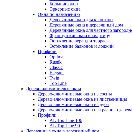
Большие окна
Эркерные окна
Окна по назначению
Деревянные окна для квартиры
Деревянные окна в деревянный дом
Деревянные окна для частного загородн
Французские окна в квартиру
Остекление веранд и террас
Остекление балконов и лоджий
Профили
Optima
Rustik
Classic
Elegant
Twin
Top Line
Дерево-алюминиевые окна
Дерево-алюминиевые окна из сосны
Дерево-алюминиевые окна из лиственницы
Дерево-алюминиевые окна из дуба
Дерево-алюминиевые окна из красного дерев
Профили
AL Top Line 106
AL Top Line 90
Деревянные окна в деревянный дом