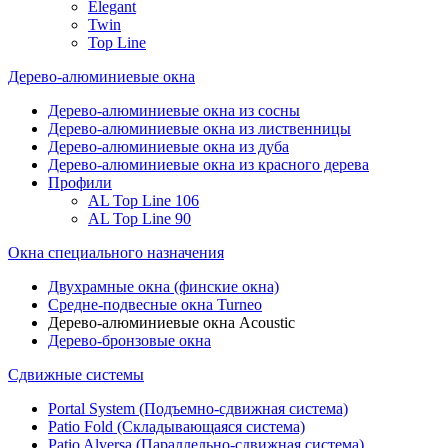
Elegant
Twin
Top Line
Дерево-алюминиевые окна
Дерево-алюминиевые окна из сосны
Дерево-алюминиевые окна из лиственницы
Дерево-алюминиевые окна из дуба
Дерево-алюминиевые окна из красного дерева
Профили
AL Top Line 106
AL Top Line 90
Окна специального назначения
Двухрамные окна (финские окна)
Средне-подвесные окна Turneo
Дерево-алюминиевые окна Acoustic
Дерево-бронзовые окна
Сдвижные системы
Portal System (Подъемно-сдвижная система)
Patio Fold (Складывающаяся система)
Patio Alversa (Параллельно-сдвижная система)