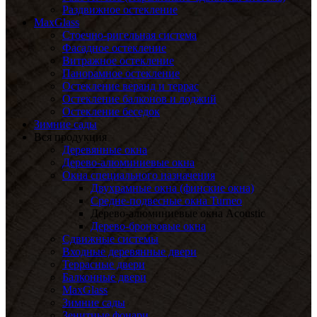
Раздвижное остекление
MaxGlass
Стоечно-ригельная система
Фасадное остекление
Витражное остекление
Панорамное остекление
Остекление веранд и террас
Остекление балконов и лоджий
Остекление беседок
Зимние сады
Вся продукция
Деревянные окна
Дерево-алюминиевые окна
Окна специального назначения
Двухрамные окна (финские окна)
Средне-подвесные окна Turneo
Дерево-алюминиевые окна Acoustic
Дерево-бронзовые окна
Сдвижные системы
Входные деревянные двери
Террасные двери
Балконные двери
MaxGlass
Зимние сады
Зенитные фонари