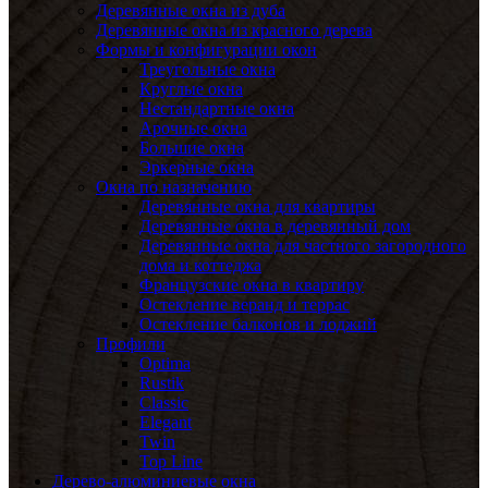
Деревянные окна из дуба
Деревянные окна из красного дерева
Формы и конфигурации окон
Треугольные окна
Круглые окна
Нестандартные окна
Арочные окна
Большие окна
Эркерные окна
Окна по назначению
Деревянные окна для квартиры
Деревянные окна в деревянный дом
Деревянные окна для частного загородного
дома и коттеджа
Французские окна в квартиру
Остекление веранд и террас
Остекление балконов и лоджий
Профили
Optima
Rustik
Classic
Elegant
Twin
Top Line
Дерево-алюминиевые окна