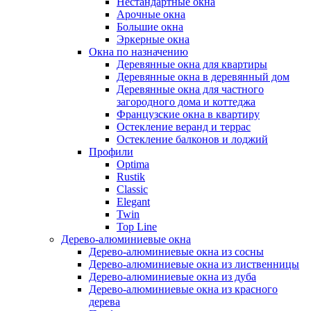
Нестандартные окна
Арочные окна
Большие окна
Эркерные окна
Окна по назначению
Деревянные окна для квартиры
Деревянные окна в деревянный дом
Деревянные окна для частного
загородного дома и коттеджа
Французские окна в квартиру
Остекление веранд и террас
Остекление балконов и лоджий
Профили
Optima
Rustik
Classic
Elegant
Twin
Top Line
Дерево-алюминиевые окна
Дерево-алюминиевые окна из сосны
Дерево-алюминиевые окна из лиственницы
Дерево-алюминиевые окна из дуба
Дерево-алюминиевые окна из красного
дерева