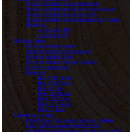
Дерево-алюминиевые окна из сосны
Дерево-алюминиевые окна из лиственницы
Дерево-алюминиевые окна из дуба
Дерево-алюминиевые окна из красного дерева
Профили
AL Top Line 106
AL Top Line 90
Входные двери
Входные двери из сосны
Входные двери из лиственницы
Входные двери из дуба
Входные двери из красного дерева
Способы открывания
Профили
DW 78/90 Optima
DW 78/90 Classic
DW 110 Evo
DWA 102 Optima
DWA 102 Classic
DWA 92 Contour
DWA 92 Panel
Сдвижные системы
Portal System (Подъемно-сдвижная система)
Patio Fold (Складывающаяся система)
Patio Alversa (Параллельно-сдвижная система)