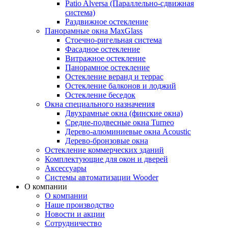
Patio Alversa (Параллельно-сдвижная
система)
Раздвижное остекление
Панорамные окна MaxGlass
Стоечно-ригельная система
Фасадное остекление
Витражное остекление
Панорамное остекление
Остекление веранд и террас
Остекление балконов и лоджий
Остекление беседок
Окна специального назначения
Двухрамные окна (финские окна)
Средне-подвесные окна Turneo
Дерево-алюминиевые окна Acoustic
Дерево-бронзовые окна
Остекление коммерческих зданий
Комплектующие для окон и дверей
Аксессуары
Системы автоматизации Wooder
О компании
О компании
Наше производство
Новости и акции
Сотрудничество