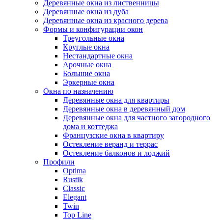
Деревянные окна из лиственницы
Деревянные окна из дуба
Деревянные окна из красного дерева
Формы и конфигурации окон
Треугольные окна
Круглые окна
Нестандартные окна
Арочные окна
Большие окна
Эркерные окна
Окна по назначению
Деревянные окна для квартиры
Деревянные окна в деревянный дом
Деревянные окна для частного загородного
дома и коттеджа
Французские окна в квартиру
Остекление веранд и террас
Остекление балконов и лоджий
Профили
Optima
Rustik
Classic
Elegant
Twin
Top Line