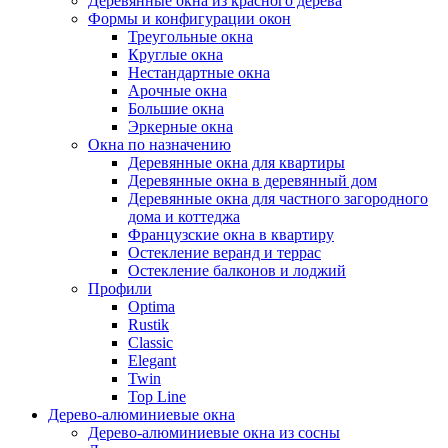
Деревянные окна из красного дерева
Формы и конфигурации окон
Треугольные окна
Круглые окна
Нестандартные окна
Арочные окна
Большие окна
Эркерные окна
Окна по назначению
Деревянные окна для квартиры
Деревянные окна в деревянный дом
Деревянные окна для частного загородного
дома и коттеджа
Французские окна в квартиру
Остекление веранд и террас
Остекление балконов и лоджий
Профили
Optima
Rustik
Classic
Elegant
Twin
Top Line
Дерево-алюминиевые окна
Дерево-алюминиевые окна из сосны