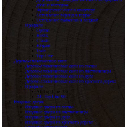
дома и коттеджа
Французские окна в квартиру
Остекление веранд и террас
Остекление балконов и лоджий
Профили
Optima
Rustik
Classic
Elegant
Twin
Top Line
Дерево-алюминиевые окна
Дерево-алюминиевые окна из сосны
Дерево-алюминиевые окна из лиственницы
Дерево-алюминиевые окна из дуба
Дерево-алюминиевые окна из красного дерева
Профили
AL Top Line 106
AL Top Line 90
Входные двери
Входные двери из сосны
Входные двери из лиственницы
Входные двери из дуба
Входные двери из красного дерева