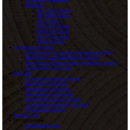
Способы открывания
Профили
DW 78/90 Optima
DW 78/90 Classic
DW 110 Evo
DWA 102 Optima
DWA 102 Classic
DWA 92 Contour
DWA 92 Panel
Сдвижные системы
Portal System (Подъемно-сдвижная система)
Patio Fold (Складывающаяся система)
Patio Alversa (Параллельно-сдвижная система)
Раздвижное остекление
MaxGlass
Стоечно-ригельная система
Фасадное остекление
Витражное остекление
Панорамное остекление
Остекление веранд и террас
Остекление балконов и лоджий
Остекление беседок
Зимние сады
Вся продукция
Деревянные окна