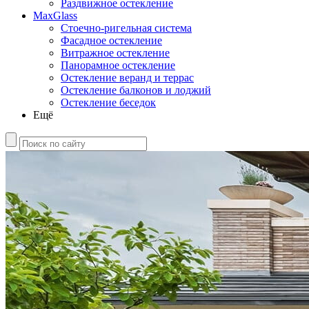
Раздвижное остекление
MaxGlass
Стоечно-ригельная система
Фасадное остекление
Витражное остекление
Панорамное остекление
Остекление веранд и террас
Остекление балконов и лоджий
Остекление беседок
Ещё