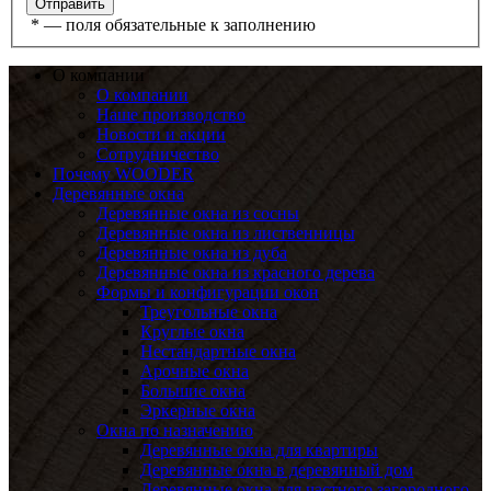
*
— поля обязательные к заполнению
О компании
О компании
Наше производство
Новости и акции
Сотрудничество
Почему WOODER
Деревянные окна
Деревянные окна из сосны
Деревянные окна из лиственницы
Деревянные окна из дуба
Деревянные окна из красного дерева
Формы и конфигурации окон
Треугольные окна
Круглые окна
Нестандартные окна
Арочные окна
Большие окна
Эркерные окна
Окна по назначению
Деревянные окна для квартиры
Деревянные окна в деревянный дом
Деревянные окна для частного загородного