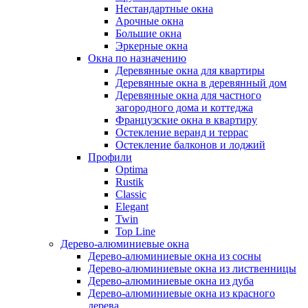
Нестандартные окна
Арочные окна
Большие окна
Эркерные окна
Окна по назначению
Деревянные окна для квартиры
Деревянные окна в деревянный дом
Деревянные окна для частного
загородного дома и коттеджа
Французские окна в квартиру
Остекление веранд и террас
Остекление балконов и лоджий
Профили
Optima
Rustik
Classic
Elegant
Twin
Top Line
Дерево-алюминиевые окна
Дерево-алюминиевые окна из сосны
Дерево-алюминиевые окна из лиственницы
Дерево-алюминиевые окна из дуба
Дерево-алюминиевые окна из красного
дерева