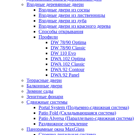
Входные деревянные двери
Входные двери из сосны
Входные двери из лиственницы
Входные двери из дуба
Входные двери из красного дерева
Способы открывания
Профили
DW 78/90 Optima
DW 78/90 Classic
DW 110 Evo
DWA 102 Optima
DWA 102 Classic
DWA 92 Contour
DWA 92 Panel
Террасные двери
Балконные двери
Зимние сады
Зенитные фонари
Сдвижные системы
Portal System (Подъемно-сдвижная система)
Patio Fold (Складывающаяся система)
Patio Alversa (Параллельно-сдвижная система)
Раздвижное остекление
Панорамные окна MaxGlass
Стоечно-ригельная система