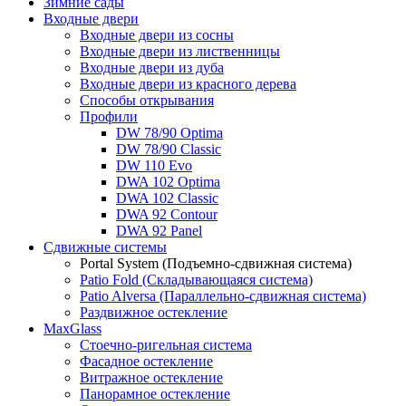
Зимние сады
Входные двери
Входные двери из сосны
Входные двери из лиственницы
Входные двери из дуба
Входные двери из красного дерева
Способы открывания
Профили
DW 78/90 Optima
DW 78/90 Classic
DW 110 Evo
DWA 102 Optima
DWA 102 Classic
DWA 92 Contour
DWA 92 Panel
Сдвижные системы
Portal System (Подъемно-сдвижная система)
Patio Fold (Складывающаяся система)
Patio Alversa (Параллельно-сдвижная система)
Раздвижное остекление
MaxGlass
Стоечно-ригельная система
Фасадное остекление
Витражное остекление
Панорамное остекление