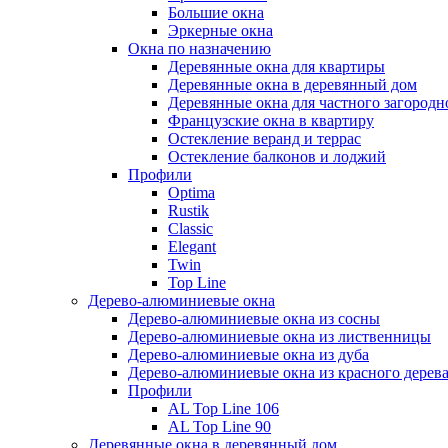
Большие окна
Эркерные окна
Окна по назначению
Деревянные окна для квартиры
Деревянные окна в деревянный дом
Деревянные окна для частного загородн
Французские окна в квартиру
Остекление веранд и террас
Остекление балконов и лоджий
Профили
Optima
Rustik
Classic
Elegant
Twin
Top Line
Дерево-алюминиевые окна
Дерево-алюминиевые окна из сосны
Дерево-алюминиевые окна из лиственницы
Дерево-алюминиевые окна из дуба
Дерево-алюминиевые окна из красного дерев
Профили
AL Top Line 106
AL Top Line 90
Деревянные окна в деревянный дом