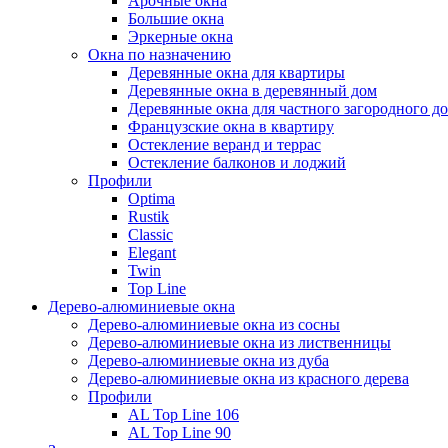
Арочные окна
Большие окна
Эркерные окна
Окна по назначению
Деревянные окна для квартиры
Деревянные окна в деревянный дом
Деревянные окна для частного загородного до
Французские окна в квартиру
Остекление веранд и террас
Остекление балконов и лоджий
Профили
Optima
Rustik
Classic
Elegant
Twin
Top Line
Дерево-алюминиевые окна
Дерево-алюминиевые окна из сосны
Дерево-алюминиевые окна из лиственницы
Дерево-алюминиевые окна из дуба
Дерево-алюминиевые окна из красного дерева
Профили
AL Top Line 106
AL Top Line 90