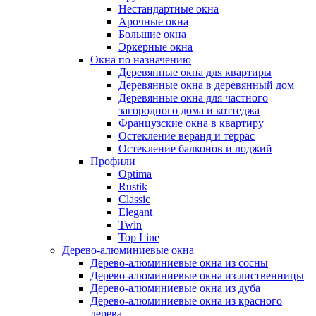
Нестандартные окна
Арочные окна
Большие окна
Эркерные окна
Окна по назначению
Деревянные окна для квартиры
Деревянные окна в деревянный дом
Деревянные окна для частного
загородного дома и коттеджа
Французские окна в квартиру
Остекление веранд и террас
Остекление балконов и лоджий
Профили
Optima
Rustik
Classic
Elegant
Twin
Top Line
Дерево-алюминиевые окна
Дерево-алюминиевые окна из сосны
Дерево-алюминиевые окна из лиственницы
Дерево-алюминиевые окна из дуба
Дерево-алюминиевые окна из красного
дерева