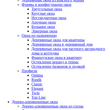
Деревянные окна из красного дерева
Формы и конфигурации окон
Треугольные окна
Круглые окна
Нестандартные окна
Арочные окна
Большие окна
Эркерные окна
Окна по назначению
Деревянные окна для квартиры
Деревянные окна в деревянный дом
Деревянные окна для частного загородного
дома и коттеджа
Французские окна в квартиру
Остекление веранд и террас
Остекление балконов и лоджий
Профили
Optima
Rustik
Classic
Elegant
Twin
Top Line
Дерево-алюминиевые окна
Дерево-алюминиевые окна из сосны