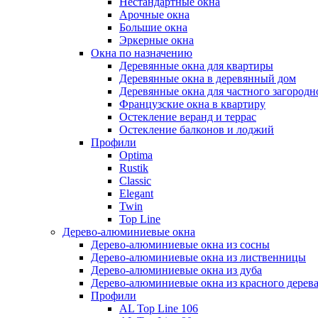
Нестандартные окна
Арочные окна
Большие окна
Эркерные окна
Окна по назначению
Деревянные окна для квартиры
Деревянные окна в деревянный дом
Деревянные окна для частного загородн
Французские окна в квартиру
Остекление веранд и террас
Остекление балконов и лоджий
Профили
Optima
Rustik
Classic
Elegant
Twin
Top Line
Дерево-алюминиевые окна
Дерево-алюминиевые окна из сосны
Дерево-алюминиевые окна из лиственницы
Дерево-алюминиевые окна из дуба
Дерево-алюминиевые окна из красного дерев
Профили
AL Top Line 106