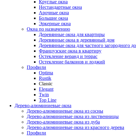
Круглые окна
Нестандартные окна
Арочные окна
Большие окна
Эркерные окна
Окна по назначению
Деревянные окна для квартиры
Деревянные окна в деревянный дом
Деревянные окна для частного загородного до
Французские окна в квартиру
Остекление веранд и террас
Остекление балконов и лоджий
Профили
Optima
Rustik
Classic
Elegant
Twin
Top Line
Дерево-алюминиевые окна
Дерево-алюминиевые окна из сосны
Дерево-алюминиевые окна из лиственницы
Дерево-алюминиевые окна из дуба
Дерево-алюминиевые окна из красного дерева
Профили