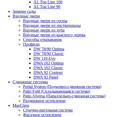
AL Top Line 106
AL Top Line 90
Зимние сады
Входные двери
Входные двери из сосны
Входные двери из лиственницы
Входные двери из дуба
Входные двери из красного дерева
Способы открывания
Профили
DW 78/90 Optima
DW 78/90 Classic
DW 110 Evo
DWA 102 Optima
DWA 102 Classic
DWA 92 Contour
DWA 92 Panel
Сдвижные системы
Portal System (Подъемно-сдвижная система)
Patio Fold (Складывающаяся система)
Patio Alversa (Параллельно-сдвижная система)
Раздвижное остекление
MaxGlass
Стоечно-ригельная система
Фасадное остекление