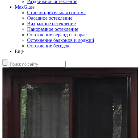
Раздвижное остекление
MaxGlass
Стоечно-ригельная система
Фасадное остекление
Витражное остекление
Панорамное остекление
Остекление веранд и террас
Остекление балконов и лоджий
Остекление беседок
Ещё