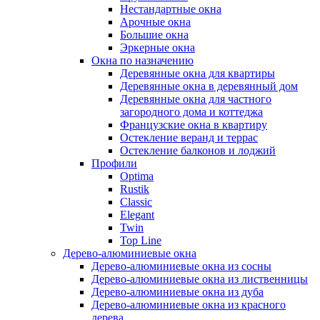
Нестандартные окна
Арочные окна
Большие окна
Эркерные окна
Окна по назначению
Деревянные окна для квартиры
Деревянные окна в деревянный дом
Деревянные окна для частного
загородного дома и коттеджа
Французские окна в квартиру
Остекление веранд и террас
Остекление балконов и лоджий
Профили
Optima
Rustik
Classic
Elegant
Twin
Top Line
Дерево-алюминиевые окна
Дерево-алюминиевые окна из сосны
Дерево-алюминиевые окна из лиственницы
Дерево-алюминиевые окна из дуба
Дерево-алюминиевые окна из красного
дерева