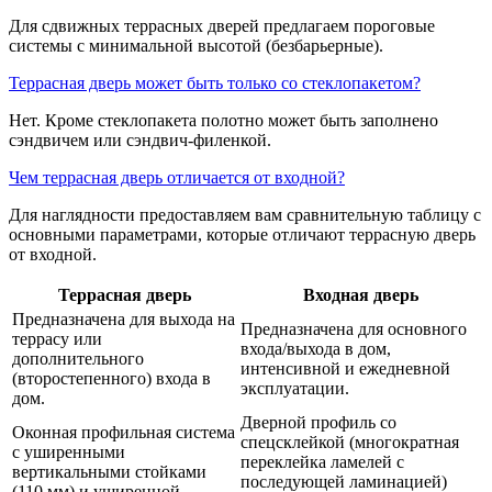
Для сдвижных террасных дверей предлагаем пороговые
системы с минимальной высотой (безбарьерные).
Террасная дверь может быть только со стеклопакетом?
Нет. Кроме стеклопакета полотно может быть заполнено
сэндвичем или сэндвич-филенкой.
Чем террасная дверь отличается от входной?
Для наглядности предоставляем вам сравнительную таблицу с
основными параметрами, которые отличают террасную дверь
от входной.
Террасная дверь
Входная дверь
Предназначена для выхода на
Предназначена для основного
террасу или
входа/выхода в дом,
дополнительного
интенсивной и ежедневной
(второстепенного) входа в
эксплуатации.
дом.
Дверной профиль со
Оконная профильная система
спецсклейкой (многократная
с уширенными
переклейка ламелей с
вертикальными стойками
последующей ламинацией)
(110 мм) и уширенной