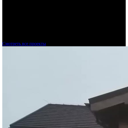
Площадь остекления
200 м2
Монтаж
14 дней
Древесина
Дуб высший сорт
Профиль
Двухрамные окна Twin
Смотреть все проекты