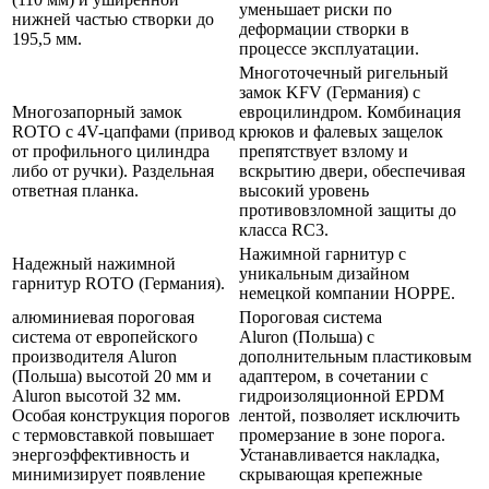
уменьшает риски по
нижней частью створки до
деформации створки в
195,5 мм.
процессе эксплуатации.
Многоточечный ригельный
замок KFV (Германия) с
Многозапорный замок
евроцилиндром. Комбинация
ROTO с 4V-цапфами (привод
крюков и фалевых защелок
от профильного цилиндра
препятствует взлому и
либо от ручки). Раздельная
вскрытию двери, обеспечивая
ответная планка.
высокий уровень
противовзломной защиты до
класса RС3.
Нажимной гарнитур с
Надежный нажимной
уникальным дизайном
гарнитур ROTO (Германия).
немецкой компании HOPPE.
алюминиевая пороговая
Пороговая система
система от европейского
Aluron (Польша) с
производителя Aluron
дополнительным пластиковым
(Польша) высотой 20 мм и
адаптером, в сочетании с
Aluron высотой 32 мм.
гидроизоляционной EPDM
Особая конструкция порогов
лентой, позволяет исключить
с термовставкой повышает
промерзание в зоне порога.
энергоэффективность и
Устанавливается накладка,
минимизирует появление
скрывающая крепежные