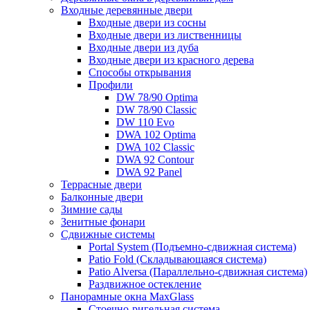
Входные деревянные двери
Входные двери из сосны
Входные двери из лиственницы
Входные двери из дуба
Входные двери из красного дерева
Способы открывания
Профили
DW 78/90 Optima
DW 78/90 Classic
DW 110 Evo
DWA 102 Optima
DWA 102 Classic
DWA 92 Contour
DWA 92 Panel
Террасные двери
Балконные двери
Зимние сады
Зенитные фонари
Сдвижные системы
Portal System (Подъемно-сдвижная система)
Patio Fold (Складывающаяся система)
Patio Alversa (Параллельно-сдвижная система)
Раздвижное остекление
Панорамные окна MaxGlass
Стоечно-ригельная система