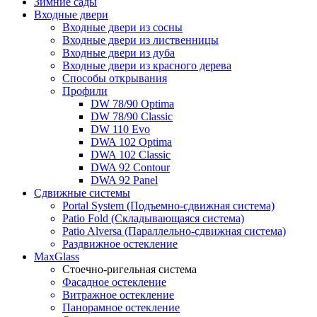
Зимние сады
Входные двери
Входные двери из сосны
Входные двери из лиственницы
Входные двери из дуба
Входные двери из красного дерева
Способы открывания
Профили
DW 78/90 Optima
DW 78/90 Classic
DW 110 Evo
DWA 102 Optima
DWA 102 Classic
DWA 92 Contour
DWA 92 Panel
Сдвижные системы
Portal System (Подъемно-сдвижная система)
Patio Fold (Складывающаяся система)
Patio Alversa (Параллельно-сдвижная система)
Раздвижное остекление
MaxGlass
Стоечно-ригельная система
Фасадное остекление
Витражное остекление
Панорамное остекление