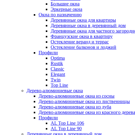
Большие окна
Эркерные окна
Окна по назначению
Деревянные окна для квартиры
Деревянные окна в деревянный дом
Деревянные окна для частного загородн
Французские окна в квартиру
Остекление веранд и террас
Остекление балконов и лоджий
Профили
Optima
Rustik
Classic
Elegant
Twin
Top Line
Дерево-алюминиевые окна
Дерево-алюминиевые окна из сосны
Дерево-алюминиевые окна из лиственницы
Дерево-алюминиевые окна из дуба
Дерево-алюминиевые окна из красного дерев
Профили
AL Top Line 106
AL Top Line 90
Деревянные окна в деревянный дом