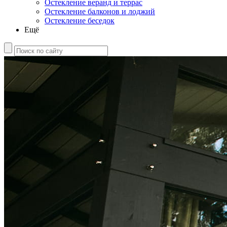
Остекление веранд и террас
Остекление балконов и лоджий
Остекление беседок
Ещё