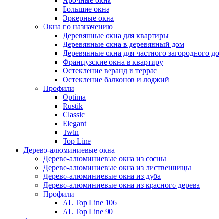
Арочные окна
Большие окна
Эркерные окна
Окна по назначению
Деревянные окна для квартиры
Деревянные окна в деревянный дом
Деревянные окна для частного загородного до
Французские окна в квартиру
Остекление веранд и террас
Остекление балконов и лоджий
Профили
Optima
Rustik
Classic
Elegant
Twin
Top Line
Дерево-алюминиевые окна
Дерево-алюминиевые окна из сосны
Дерево-алюминиевые окна из лиственницы
Дерево-алюминиевые окна из дуба
Дерево-алюминиевые окна из красного дерева
Профили
AL Top Line 106
AL Top Line 90