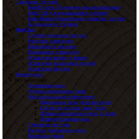
Сдвижные системы
Portal System (Подъемно-сдвижная система)
Patio Fold (Складывающаяся система)
Patio Alversa (Параллельно-сдвижная система)
Раздвижное остекление
MaxGlass
Стоечно-ригельная система
Фасадное остекление
Витражное остекление
Панорамное остекление
Остекление веранд и террас
Остекление балконов и лоджий
Остекление беседок
Зимние сады
Вся продукция
Деревянные окна
Дерево-алюминиевые окна
Окна специального назначения
Двухрамные окна (финские окна)
Средне-подвесные окна Turneo
Дерево-алюминиевые окна Acoustic
Дерево-бронзовые окна
Сдвижные системы
Входные деревянные двери
Террасные двери