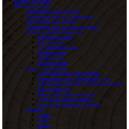
Почему WOODER
Деревянные окна
Деревянные окна из сосны
Деревянные окна из лиственницы
Деревянные окна из дуба
Деревянные окна из красного дерева
Формы и конфигурации окон
Треугольные окна
Круглые окна
Нестандартные окна
Арочные окна
Большие окна
Эркерные окна
Окна по назначению
Деревянные окна для квартиры
Деревянные окна в деревянный дом
Деревянные окна для частного загородного
дома и коттеджа
Французские окна в квартиру
Остекление веранд и террас
Остекление балконов и лоджий
Профили
Optima
Rustik
Classic