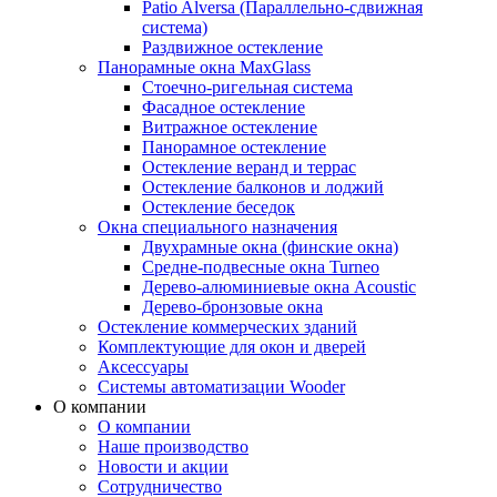
Patio Alversa (Параллельно-сдвижная
система)
Раздвижное остекление
Панорамные окна MaxGlass
Стоечно-ригельная система
Фасадное остекление
Витражное остекление
Панорамное остекление
Остекление веранд и террас
Остекление балконов и лоджий
Остекление беседок
Окна специального назначения
Двухрамные окна (финские окна)
Средне-подвесные окна Turneo
Дерево-алюминиевые окна Acoustic
Дерево-бронзовые окна
Остекление коммерческих зданий
Комплектующие для окон и дверей
Аксессуары
Системы автоматизации Wooder
О компании
О компании
Наше производство
Новости и акции
Сотрудничество