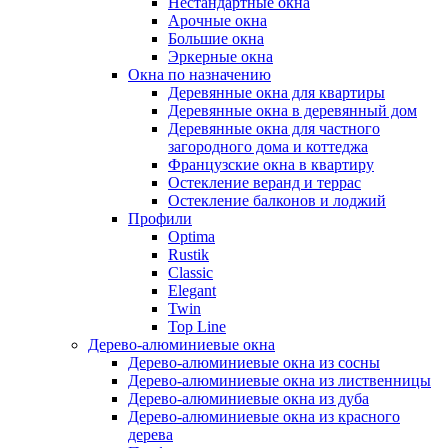
Нестандартные окна
Арочные окна
Большие окна
Эркерные окна
Окна по назначению
Деревянные окна для квартиры
Деревянные окна в деревянный дом
Деревянные окна для частного
загородного дома и коттеджа
Французские окна в квартиру
Остекление веранд и террас
Остекление балконов и лоджий
Профили
Optima
Rustik
Classic
Elegant
Twin
Top Line
Дерево-алюминиевые окна
Дерево-алюминиевые окна из сосны
Дерево-алюминиевые окна из лиственницы
Дерево-алюминиевые окна из дуба
Дерево-алюминиевые окна из красного
дерева