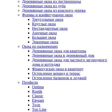
Деревянные окна из лиственницы
Деревянные окна из дуба
Деревянные окна из красного дерева
Формы и конфигурации окон
Треугольные окна
Круглые окна
Нестандартные окна
Арочные окна
Большие окна
Эркерные окна
Окна по назначению
Деревянные окна для квартиры
Деревянные окна в деревянный дом
Деревянные окна для частного загородного
дома и коттеджа
Французские окна в квартиру
Остекление веранд и террас
Остекление балконов и лоджий
Профили
Optima
Rustik
Classic
Elegant
Twin
Top Line