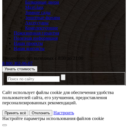
Балконные двери
MaxGlass
Зимние сады
Зенитные фонари
Аксессуары
Комплектующие
Пожизненная гарантия
Полезная информация
Наши проекты
Наши контакты
Ежедневно, без выходных с 8:30 до 21:00
8 800 302-96-07
Узнать стоимость
Сайт использует файлы cookie для обеспечения удобства
пользователей сайта, его улучшения, предоставления
персонализированных рекомендаций.
Настроить
Принять всё
Отклонить
Настройте параметры использования файлов cookie