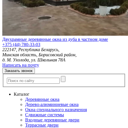
Двухрамные деревянные окна из дуба в частном доме
+375 (44) 780-33-03
222147, Республика Беларусь,
Минская область, Борисовский район,
д. М. Ухолода, ул. Школьная 78А
Написать на почту
Заказать звонок
Каталог
Деревянные окна
Дерево-алюминиевые окна
Окна специального назначения
Сдвижные системы
Входные деревянные двери
Террасные двери