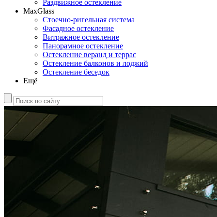
Раздвижное остекление
MaxGlass
Стоечно-ригельная система
Фасадное остекление
Витражное остекление
Панорамное остекление
Остекление веранд и террас
Остекление балконов и лоджий
Остекление беседок
Ещё