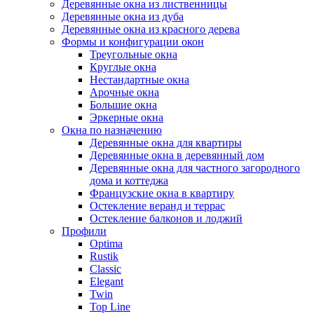
Деревянные окна из лиственницы
Деревянные окна из дуба
Деревянные окна из красного дерева
Формы и конфигурации окон
Треугольные окна
Круглые окна
Нестандартные окна
Арочные окна
Большие окна
Эркерные окна
Окна по назначению
Деревянные окна для квартиры
Деревянные окна в деревянный дом
Деревянные окна для частного загородного
дома и коттеджа
Французские окна в квартиру
Остекление веранд и террас
Остекление балконов и лоджий
Профили
Optima
Rustik
Classic
Elegant
Twin
Top Line