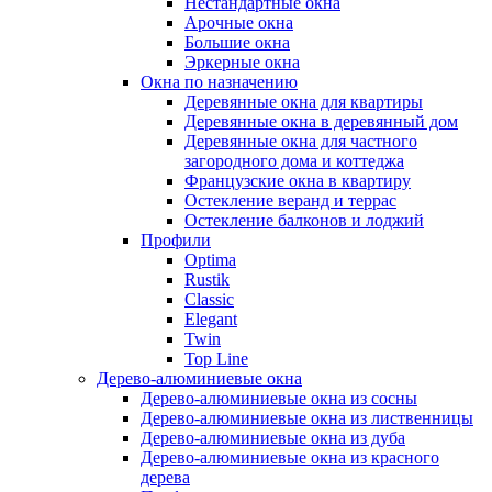
Нестандартные окна
Арочные окна
Большие окна
Эркерные окна
Окна по назначению
Деревянные окна для квартиры
Деревянные окна в деревянный дом
Деревянные окна для частного
загородного дома и коттеджа
Французские окна в квартиру
Остекление веранд и террас
Остекление балконов и лоджий
Профили
Optima
Rustik
Classic
Elegant
Twin
Top Line
Дерево-алюминиевые окна
Дерево-алюминиевые окна из сосны
Дерево-алюминиевые окна из лиственницы
Дерево-алюминиевые окна из дуба
Дерево-алюминиевые окна из красного
дерева