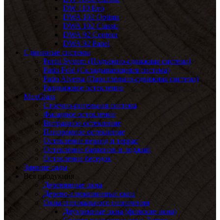
DW 110 Evo
DWA 102 Optima
DWA 102 Classic
DWA 92 Contour
DWA 92 Panel
Сдвижные системы
Portal System (Подъемно-сдвижная система)
Patio Fold (Складывающаяся система)
Patio Alversa (Параллельно-сдвижная система)
Раздвижное остекление
MaxGlass
Стоечно-ригельная система
Фасадное остекление
Витражное остекление
Панорамное остекление
Остекление веранд и террас
Остекление балконов и лоджий
Остекление беседок
Зимние сады
Вся продукция
Деревянные окна
Дерево-алюминиевые окна
Окна специального назначения
Двухрамные окна (финские окна)