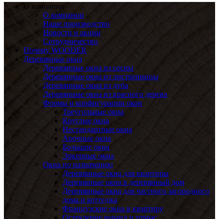
О компании
О компании
Наше производство
Новости и акции
Сотрудничество
Почему WOODER
Деревянные окна
Деревянные окна из сосны
Деревянные окна из лиственницы
Деревянные окна из дуба
Деревянные окна из красного дерева
Формы и конфигурации окон
Треугольные окна
Круглые окна
Нестандартные окна
Арочные окна
Большие окна
Эркерные окна
Окна по назначению
Деревянные окна для квартиры
Деревянные окна в деревянный дом
Деревянные окна для частного загородного
дома и коттеджа
Французские окна в квартиру
Остекление веранд и террас