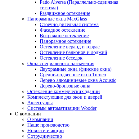
Patio Alversa (Параллельно-сдвижная
система)
Раздвижное остекление
Панорамные окна MaxGlass
Стоечно-ригельная система
Фасадное остекление
Витражное остекление
Панорамное остекление
Остекление веранд и террас
Остекление балконов и лоджий
Остекление беседок
Окна специального назначения
Двухрамные окна (финские окна)
Средне-подвесные окна Turneo
Дерево-алюминиевые окна Acoustic
Дерево-бронзовые окна
Остекление коммерческих зданий
Комплектующие для окон и дверей
Аксессуары
Системы автоматизации Wooder
О компании
О компании
Наше производство
Новости и акции
Сотрудничество