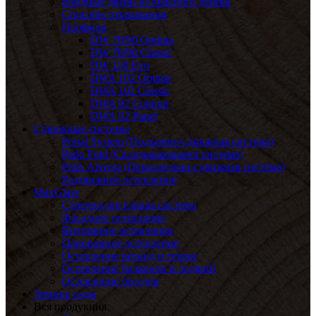
Входные двери из красного дерева
Способы открывания
Профили
DW 78/90 Optima
DW 78/90 Classic
DW 110 Evo
DWA 102 Optima
DWA 102 Classic
DWA 92 Contour
DWA 92 Panel
Сдвижные системы
Portal System (Подъемно-сдвижная система)
Patio Fold (Складывающаяся система)
Patio Alversa (Параллельно-сдвижная система)
Раздвижное остекление
MaxGlass
Стоечно-ригельная система
Фасадное остекление
Витражное остекление
Панорамное остекление
Остекление веранд и террас
Остекление балконов и лоджий
Остекление беседок
Зимние сады
Вся продукция