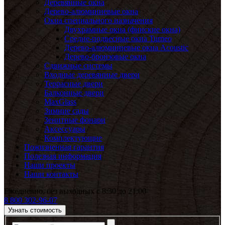
Деревянные окна
Дерево-алюминиевые окна
Окна специального назначения
Двухрамные окна (финские окна)
Средне-подвесные окна Turneo
Дерево-алюминиевые окна Acoustic
Дерево-бронзовые окна
Сдвижные системы
Входные деревянные двери
Террасные двери
Балконные двери
MaxGlass
Зимние сады
Зенитные фонари
Аксессуары
Комплектующие
Пожизненная гарантия
Полезная информация
Наши проекты
Наши контакты
Ежедневно, без выходных с 8:30 до 21:00
8 800 302-96-07
Узнать стоимость