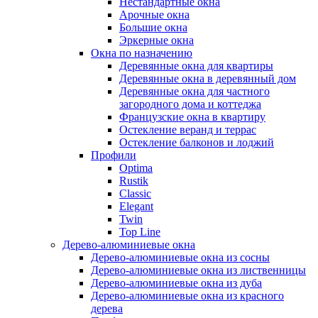
Нестандартные окна
Арочные окна
Большие окна
Эркерные окна
Окна по назначению
Деревянные окна для квартиры
Деревянные окна в деревянный дом
Деревянные окна для частного
загородного дома и коттеджа
Французские окна в квартиру
Остекление веранд и террас
Остекление балконов и лоджий
Профили
Optima
Rustik
Classic
Elegant
Twin
Top Line
Дерево-алюминиевые окна
Дерево-алюминиевые окна из сосны
Дерево-алюминиевые окна из лиственницы
Дерево-алюминиевые окна из дуба
Дерево-алюминиевые окна из красного
дерева