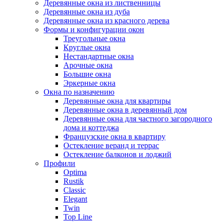
Деревянные окна из лиственницы
Деревянные окна из дуба
Деревянные окна из красного дерева
Формы и конфигурации окон
Треугольные окна
Круглые окна
Нестандартные окна
Арочные окна
Большие окна
Эркерные окна
Окна по назначению
Деревянные окна для квартиры
Деревянные окна в деревянный дом
Деревянные окна для частного загородного
дома и коттеджа
Французские окна в квартиру
Остекление веранд и террас
Остекление балконов и лоджий
Профили
Optima
Rustik
Classic
Elegant
Twin
Top Line