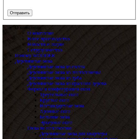
О компании
О компании
Наше производство
Новости и акции
Сотрудничество
Почему WOODER
Деревянные окна
Деревянные окна из сосны
Деревянные окна из лиственницы
Деревянные окна из дуба
Деревянные окна из красного дерева
Формы и конфигурации окон
Треугольные окна
Круглые окна
Нестандартные окна
Арочные окна
Большие окна
Эркерные окна
Окна по назначению
Деревянные окна для квартиры