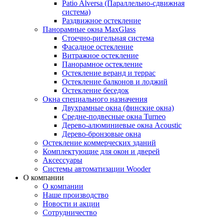
Patio Alversa (Параллельно-сдвижная
система)
Раздвижное остекление
Панорамные окна MaxGlass
Стоечно-ригельная система
Фасадное остекление
Витражное остекление
Панорамное остекление
Остекление веранд и террас
Остекление балконов и лоджий
Остекление беседок
Окна специального назначения
Двухрамные окна (финские окна)
Средне-подвесные окна Turneo
Дерево-алюминиевые окна Acoustic
Дерево-бронзовые окна
Остекление коммерческих зданий
Комплектующие для окон и дверей
Аксессуары
Системы автоматизации Wooder
О компании
О компании
Наше производство
Новости и акции
Сотрудничество