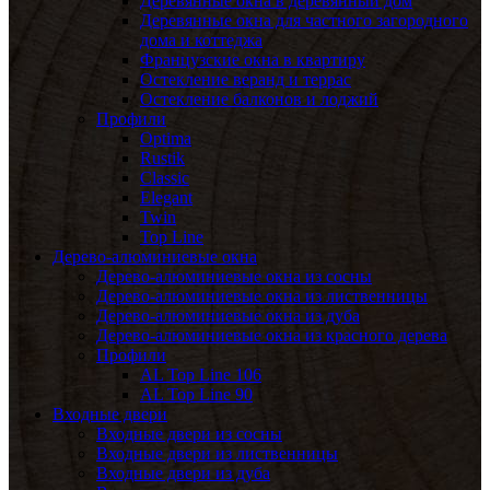
Деревянные окна в деревянный дом
Деревянные окна для частного загородного
дома и коттеджа
Французские окна в квартиру
Остекление веранд и террас
Остекление балконов и лоджий
Профили
Optima
Rustik
Classic
Elegant
Twin
Top Line
Дерево-алюминиевые окна
Дерево-алюминиевые окна из сосны
Дерево-алюминиевые окна из лиственницы
Дерево-алюминиевые окна из дуба
Дерево-алюминиевые окна из красного дерева
Профили
AL Top Line 106
AL Top Line 90
Входные двери
Входные двери из сосны
Входные двери из лиственницы
Входные двери из дуба