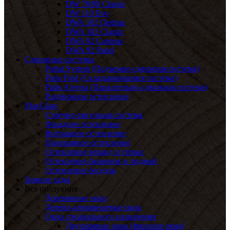
DW 78/90 Classic
DW 110 Evo
DWA 102 Optima
DWA 102 Classic
DWA 92 Contour
DWA 92 Panel
Сдвижные системы
Portal System (Подъемно-сдвижная система)
Patio Fold (Складывающаяся система)
Patio Alversa (Параллельно-сдвижная система)
Раздвижное остекление
MaxGlass
Стоечно-ригельная система
Фасадное остекление
Витражное остекление
Панорамное остекление
Остекление веранд и террас
Остекление балконов и лоджий
Остекление беседок
Зимние сады
Вся продукция
Деревянные окна
Дерево-алюминиевые окна
Окна специального назначения
Двухрамные окна (финские окна)