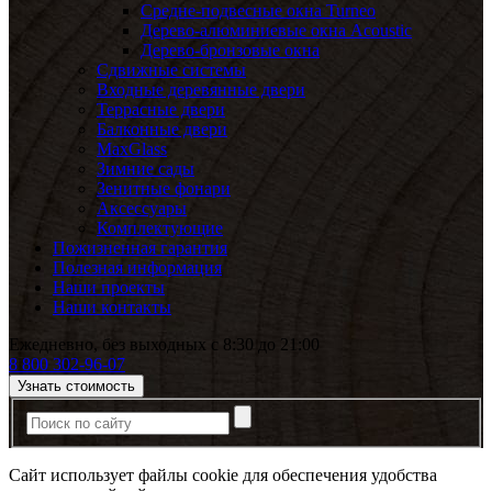
Средне-подвесные окна Turneo
Дерево-алюминиевые окна Acoustic
Дерево-бронзовые окна
Сдвижные системы
Входные деревянные двери
Террасные двери
Балконные двери
MaxGlass
Зимние сады
Зенитные фонари
Аксессуары
Комплектующие
Пожизненная гарантия
Полезная информация
Наши проекты
Наши контакты
Ежедневно, без выходных с 8:30 до 21:00
8 800 302-96-07
Узнать стоимость
Сайт использует файлы cookie для обеспечения удобства