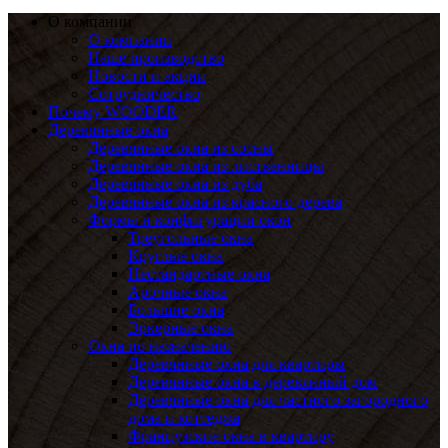
О компании
О компании
Наше производство
Новости и акции
Сотрудничество
Почему WOODER
Деревянные окна
Деревянные окна из сосны
Деревянные окна из лиственницы
Деревянные окна из дуба
Деревянные окна из красного дерева
Формы и конфигурации окон
Треугольные окна
Круглые окна
Нестандартные окна
Арочные окна
Большие окна
Эркерные окна
Окна по назначению
Деревянные окна для квартиры
Деревянные окна в деревянный дом
Деревянные окна для частного загородного
дома и коттеджа
Французские окна в квартиру