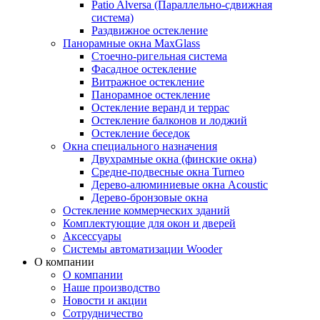
Patio Alversa (Параллельно-сдвижная
система)
Раздвижное остекление
Панорамные окна MaxGlass
Стоечно-ригельная система
Фасадное остекление
Витражное остекление
Панорамное остекление
Остекление веранд и террас
Остекление балконов и лоджий
Остекление беседок
Окна специального назначения
Двухрамные окна (финские окна)
Средне-подвесные окна Turneo
Дерево-алюминиевые окна Acoustic
Дерево-бронзовые окна
Остекление коммерческих зданий
Комплектующие для окон и дверей
Аксессуары
Системы автоматизации Wooder
О компании
О компании
Наше производство
Новости и акции
Сотрудничество