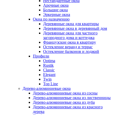
Нестандартные окна
Арочные окна
Большие окна
Эркерные окна
Окна по назначению
Деревянные окна для квартиры
Деревянные окна в деревянный дом
Деревянные окна для частного
загородного дома и коттеджа
Французские окна в квартиру
Остекление веранд и террас
Остекление балконов и лоджий
Профили
Optima
Rustik
Classic
Elegant
Twin
Top Line
Дерево-алюминиевые окна
Дерево-алюминиевые окна из сосны
Дерево-алюминиевые окна из лиственницы
Дерево-алюминиевые окна из дуба
Дерево-алюминиевые окна из красного
дерева