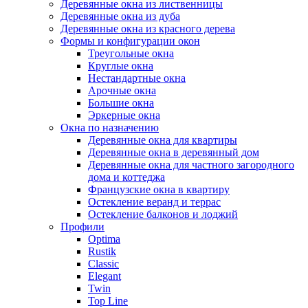
Деревянные окна из лиственницы
Деревянные окна из дуба
Деревянные окна из красного дерева
Формы и конфигурации окон
Треугольные окна
Круглые окна
Нестандартные окна
Арочные окна
Большие окна
Эркерные окна
Окна по назначению
Деревянные окна для квартиры
Деревянные окна в деревянный дом
Деревянные окна для частного загородного
дома и коттеджа
Французские окна в квартиру
Остекление веранд и террас
Остекление балконов и лоджий
Профили
Optima
Rustik
Classic
Elegant
Twin
Top Line