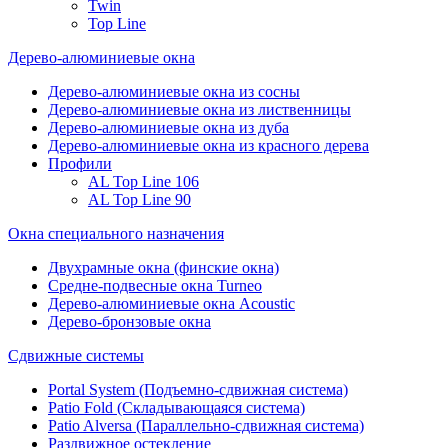
Twin
Top Line
Дерево-алюминиевые окна
Дерево-алюминиевые окна из сосны
Дерево-алюминиевые окна из лиственницы
Дерево-алюминиевые окна из дуба
Дерево-алюминиевые окна из красного дерева
Профили
AL Top Line 106
AL Top Line 90
Окна специального назначения
Двухрамные окна (финские окна)
Средне-подвесные окна Turneo
Дерево-алюминиевые окна Acoustic
Дерево-бронзовые окна
Сдвижные системы
Portal System (Подъемно-сдвижная система)
Patio Fold (Складывающаяся система)
Patio Alversa (Параллельно-сдвижная система)
Раздвижное остекление