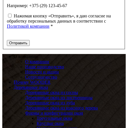
Например: +375 (29) 123-45-67
Нажимая кнопку «Отправить», я даю согласие на
обработку персональных данных в соответствии с
Политикой компании
*
О компании
О компании
Наше производство
Новости и акции
Сотрудничество
Почему WOODER
Деревянные окна
Деревянные окна из сосны
Деревянные окна из лиственницы
Деревянные окна из дуба
Деревянные окна из красного дерева
Формы и конфигурации окон
Треугольные окна
Круглые окна