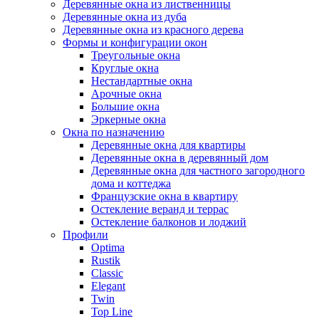
Деревянные окна из лиственницы
Деревянные окна из дуба
Деревянные окна из красного дерева
Формы и конфигурации окон
Треугольные окна
Круглые окна
Нестандартные окна
Арочные окна
Большие окна
Эркерные окна
Окна по назначению
Деревянные окна для квартиры
Деревянные окна в деревянный дом
Деревянные окна для частного загородного
дома и коттеджа
Французские окна в квартиру
Остекление веранд и террас
Остекление балконов и лоджий
Профили
Optima
Rustik
Classic
Elegant
Twin
Top Line