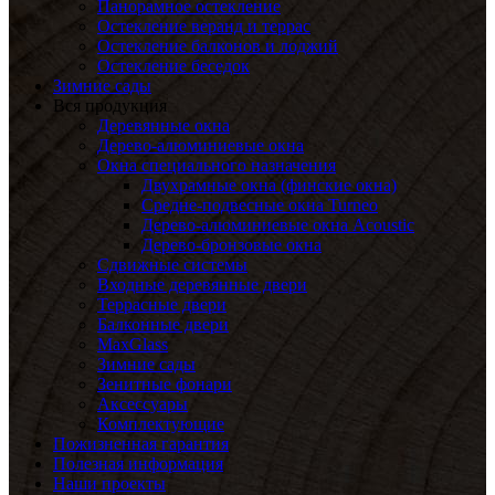
Панорамное остекление
Остекление веранд и террас
Остекление балконов и лоджий
Остекление беседок
Зимние сады
Вся продукция
Деревянные окна
Дерево-алюминиевые окна
Окна специального назначения
Двухрамные окна (финские окна)
Средне-подвесные окна Turneo
Дерево-алюминиевые окна Acoustic
Дерево-бронзовые окна
Сдвижные системы
Входные деревянные двери
Террасные двери
Балконные двери
MaxGlass
Зимние сады
Зенитные фонари
Аксессуары
Комплектующие
Пожизненная гарантия
Полезная информация
Наши проекты