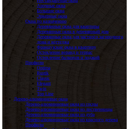
Нестандартные окна
Арочные окна
Большие окна
Эркерные окна
Окна по назначению
Деревянные окна для квартиры
Деревянные окна в деревянный дом
Деревянные окна для частного загородного
дома и коттеджа
Французские окна в квартиру
Остекление веранд и террас
Остекление балконов и лоджий
Профили
Optima
Rustik
Classic
Elegant
Twin
Top Line
Дерево-алюминиевые окна
Дерево-алюминиевые окна из сосны
Дерево-алюминиевые окна из лиственницы
Дерево-алюминиевые окна из дуба
Дерево-алюминиевые окна из красного дерева
Профили