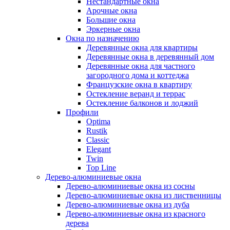
Нестандартные окна
Арочные окна
Большие окна
Эркерные окна
Окна по назначению
Деревянные окна для квартиры
Деревянные окна в деревянный дом
Деревянные окна для частного
загородного дома и коттеджа
Французские окна в квартиру
Остекление веранд и террас
Остекление балконов и лоджий
Профили
Optima
Rustik
Classic
Elegant
Twin
Top Line
Дерево-алюминиевые окна
Дерево-алюминиевые окна из сосны
Дерево-алюминиевые окна из лиственницы
Дерево-алюминиевые окна из дуба
Дерево-алюминиевые окна из красного
дерева