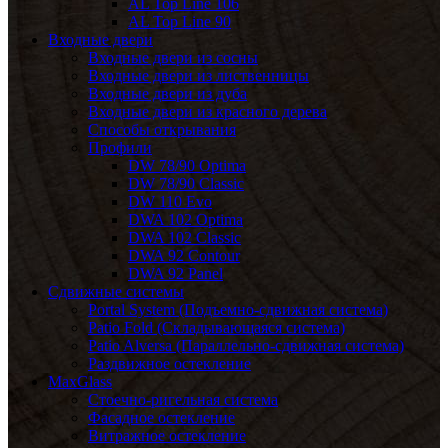
AL Top Line 106
AL Top Line 90
Входные двери
Входные двери из сосны
Входные двери из лиственницы
Входные двери из дуба
Входные двери из красного дерева
Способы открывания
Профили
DW 78/90 Optima
DW 78/90 Classic
DW 110 Evo
DWA 102 Optima
DWA 102 Classic
DWA 92 Contour
DWA 92 Panel
Сдвижные системы
Portal System (Подъемно-сдвижная система)
Patio Fold (Складывающаяся система)
Patio Alversa (Параллельно-сдвижная система)
Раздвижное остекление
MaxGlass
Стоечно-ригельная система
Фасадное остекление
Витражное остекление