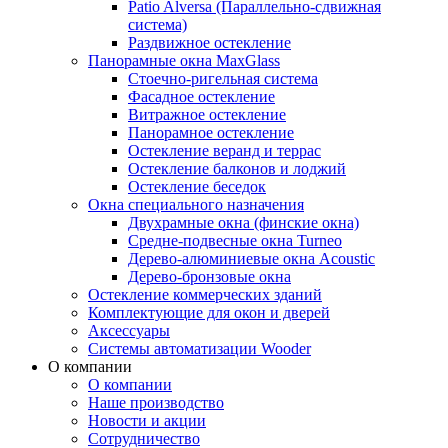
Patio Alversa (Параллельно-сдвижная
система)
Раздвижное остекление
Панорамные окна MaxGlass
Стоечно-ригельная система
Фасадное остекление
Витражное остекление
Панорамное остекление
Остекление веранд и террас
Остекление балконов и лоджий
Остекление беседок
Окна специального назначения
Двухрамные окна (финские окна)
Средне-подвесные окна Turneo
Дерево-алюминиевые окна Acoustic
Дерево-бронзовые окна
Остекление коммерческих зданий
Комплектующие для окон и дверей
Аксессуары
Системы автоматизации Wooder
О компании
О компании
Наше производство
Новости и акции
Сотрудничество