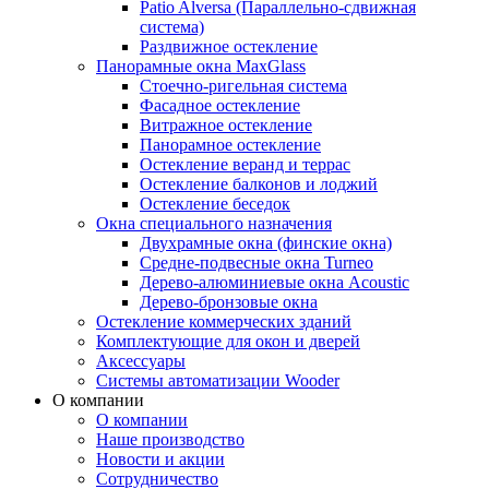
Patio Alversa (Параллельно-сдвижная
система)
Раздвижное остекление
Панорамные окна MaxGlass
Стоечно-ригельная система
Фасадное остекление
Витражное остекление
Панорамное остекление
Остекление веранд и террас
Остекление балконов и лоджий
Остекление беседок
Окна специального назначения
Двухрамные окна (финские окна)
Средне-подвесные окна Turneo
Дерево-алюминиевые окна Acoustic
Дерево-бронзовые окна
Остекление коммерческих зданий
Комплектующие для окон и дверей
Аксессуары
Системы автоматизации Wooder
О компании
О компании
Наше производство
Новости и акции
Сотрудничество