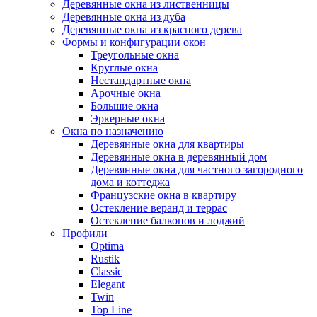
Деревянные окна из лиственницы
Деревянные окна из дуба
Деревянные окна из красного дерева
Формы и конфигурации окон
Треугольные окна
Круглые окна
Нестандартные окна
Арочные окна
Большие окна
Эркерные окна
Окна по назначению
Деревянные окна для квартиры
Деревянные окна в деревянный дом
Деревянные окна для частного загородного
дома и коттеджа
Французские окна в квартиру
Остекление веранд и террас
Остекление балконов и лоджий
Профили
Optima
Rustik
Classic
Elegant
Twin
Top Line