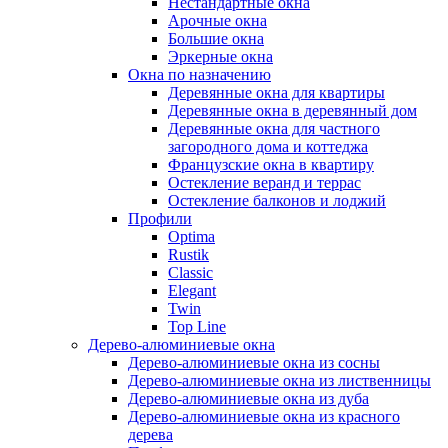
Нестандартные окна
Арочные окна
Большие окна
Эркерные окна
Окна по назначению
Деревянные окна для квартиры
Деревянные окна в деревянный дом
Деревянные окна для частного
загородного дома и коттеджа
Французские окна в квартиру
Остекление веранд и террас
Остекление балконов и лоджий
Профили
Optima
Rustik
Classic
Elegant
Twin
Top Line
Дерево-алюминиевые окна
Дерево-алюминиевые окна из сосны
Дерево-алюминиевые окна из лиственницы
Дерево-алюминиевые окна из дуба
Дерево-алюминиевые окна из красного
дерева