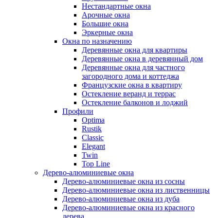
Нестандартные окна
Арочные окна
Большие окна
Эркерные окна
Окна по назначению
Деревянные окна для квартиры
Деревянные окна в деревянный дом
Деревянные окна для частного
загородного дома и коттеджа
Французские окна в квартиру
Остекление веранд и террас
Остекление балконов и лоджий
Профили
Optima
Rustik
Classic
Elegant
Twin
Top Line
Дерево-алюминиевые окна
Дерево-алюминиевые окна из сосны
Дерево-алюминиевые окна из лиственницы
Дерево-алюминиевые окна из дуба
Дерево-алюминиевые окна из красного
дерева