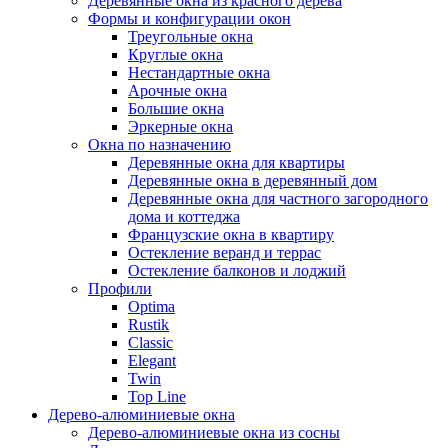
Деревянные окна из красного дерева
Формы и конфигурации окон
Треугольные окна
Круглые окна
Нестандартные окна
Арочные окна
Большие окна
Эркерные окна
Окна по назначению
Деревянные окна для квартиры
Деревянные окна в деревянный дом
Деревянные окна для частного загородного
дома и коттеджа
Французские окна в квартиру
Остекление веранд и террас
Остекление балконов и лоджий
Профили
Optima
Rustik
Classic
Elegant
Twin
Top Line
Дерево-алюминиевые окна
Дерево-алюминиевые окна из сосны