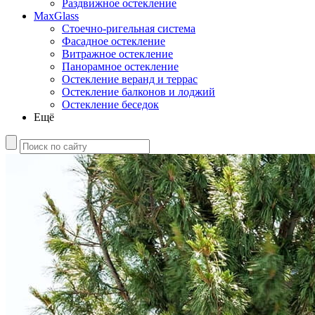
Раздвижное остекление
MaxGlass
Стоечно-ригельная система
Фасадное остекление
Витражное остекление
Панорамное остекление
Остекление веранд и террас
Остекление балконов и лоджий
Остекление беседок
Ещё