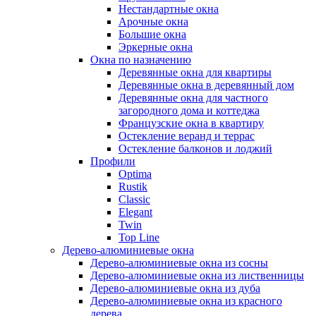
Нестандартные окна
Арочные окна
Большие окна
Эркерные окна
Окна по назначению
Деревянные окна для квартиры
Деревянные окна в деревянный дом
Деревянные окна для частного
загородного дома и коттеджа
Французские окна в квартиру
Остекление веранд и террас
Остекление балконов и лоджий
Профили
Optima
Rustik
Classic
Elegant
Twin
Top Line
Дерево-алюминиевые окна
Дерево-алюминиевые окна из сосны
Дерево-алюминиевые окна из лиственницы
Дерево-алюминиевые окна из дуба
Дерево-алюминиевые окна из красного
дерева