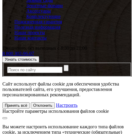
Зимние сады
Зенитные фонари
Аксессуары
Комплектующие
Пожизненная гарантия
Полезная информация
Наши проекты
Наши контакты
Ежедневно, без выходных с 8:30 до 21:00
8 800 302-96-07
Узнать стоимость
Сайт использует файлы cookie для обеспечения удобства
пользователей сайта, его улучшения, предоставления
персонализированных рекомендаций.
Настроить
Принять всё
Отклонить
Настройте параметры использования файлов cookie
Вы можете настроить использование каждого типа файлов
cookie, за исключением типа «технические (обязательные)