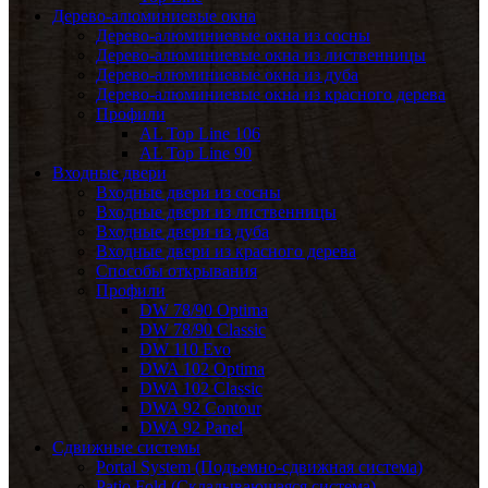
Дерево-алюминиевые окна
Дерево-алюминиевые окна из сосны
Дерево-алюминиевые окна из лиственницы
Дерево-алюминиевые окна из дуба
Дерево-алюминиевые окна из красного дерева
Профили
AL Top Line 106
AL Top Line 90
Входные двери
Входные двери из сосны
Входные двери из лиственницы
Входные двери из дуба
Входные двери из красного дерева
Способы открывания
Профили
DW 78/90 Optima
DW 78/90 Classic
DW 110 Evo
DWA 102 Optima
DWA 102 Classic
DWA 92 Contour
DWA 92 Panel
Сдвижные системы
Portal System (Подъемно-сдвижная система)
Patio Fold (Складывающаяся система)