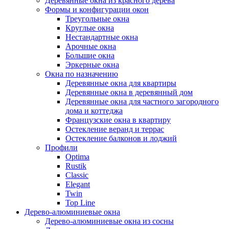
Деревянные окна из красного дерева
Формы и конфигурации окон
Треугольные окна
Круглые окна
Нестандартные окна
Арочные окна
Большие окна
Эркерные окна
Окна по назначению
Деревянные окна для квартиры
Деревянные окна в деревянный дом
Деревянные окна для частного загородного
дома и коттеджа
Французские окна в квартиру
Остекление веранд и террас
Остекление балконов и лоджий
Профили
Optima
Rustik
Classic
Elegant
Twin
Top Line
Дерево-алюминиевые окна
Дерево-алюминиевые окна из сосны