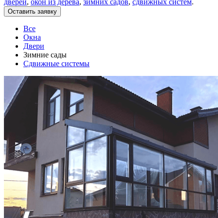
дверей
,
окон из дерева
,
зимних садов
,
сдвижных систем
.
Оставить заявку
Все
Окна
Двери
Зимние сады
Сдвижные системы