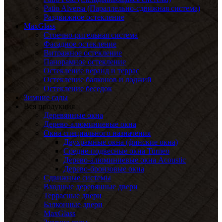
Patio Alversa (Параллельно-сдвижная система)
Раздвижное остекление
MaxGlass
Стоечно-ригельная система
Фасадное остекление
Витражное остекление
Панорамное остекление
Остекление веранд и террас
Остекление балконов и лоджий
Остекление беседок
Зимние сады
Вся продукция
Деревянные окна
Дерево-алюминиевые окна
Окна специального назначения
Двухрамные окна (финские окна)
Средне-подвесные окна Turneo
Дерево-алюминиевые окна Acoustic
Дерево-бронзовые окна
Сдвижные системы
Входные деревянные двери
Террасные двери
Балконные двери
MaxGlass