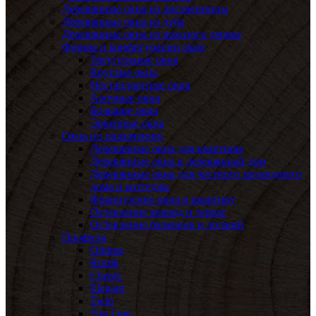
Деревянные окна из лиственницы
Деревянные окна из дуба
Деревянные окна из красного дерева
Формы и конфигурации окон
Треугольные окна
Круглые окна
Нестандартные окна
Арочные окна
Большие окна
Эркерные окна
Окна по назначению
Деревянные окна для квартиры
Деревянные окна в деревянный дом
Деревянные окна для частного загородного
дома и коттеджа
Французские окна в квартиру
Остекление веранд и террас
Остекление балконов и лоджий
Профили
Optima
Rustik
Classic
Elegant
Twin
Top Line