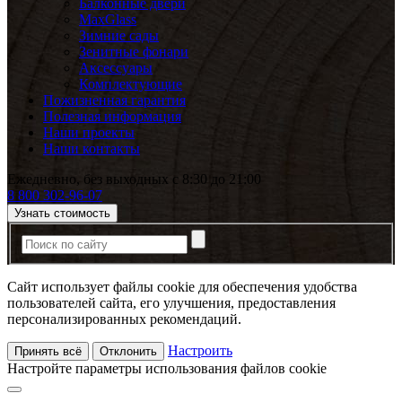
Балконные двери
MaxGlass
Зимние сады
Зенитные фонари
Аксессуары
Комплектующие
Пожизненная гарантия
Полезная информация
Наши проекты
Наши контакты
Ежедневно, без выходных с 8:30 до 21:00
8 800 302-96-07
Узнать стоимость
Сайт использует файлы cookie для обеспечения удобства
пользователей сайта, его улучшения, предоставления
персонализированных рекомендаций.
Настроить
Принять всё
Отклонить
Настройте параметры использования файлов cookie