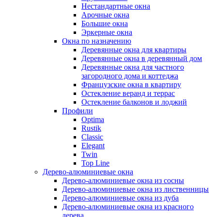
Нестандартные окна
Арочные окна
Большие окна
Эркерные окна
Окна по назначению
Деревянные окна для квартиры
Деревянные окна в деревянный дом
Деревянные окна для частного
загородного дома и коттеджа
Французские окна в квартиру
Остекление веранд и террас
Остекление балконов и лоджий
Профили
Optima
Rustik
Classic
Elegant
Twin
Top Line
Дерево-алюминиевые окна
Дерево-алюминиевые окна из сосны
Дерево-алюминиевые окна из лиственницы
Дерево-алюминиевые окна из дуба
Дерево-алюминиевые окна из красного
дерева