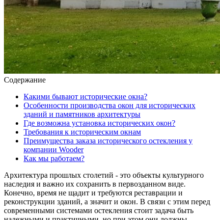
Содержание
Какими бывают исторические окна?
Особенности производства окон для исторических
зданий и памятников архитектуры
Где возможна установка исторических окон?
Требования к историческим окнам
Преимущества заказа исторического остекления у
компании Wooder
Как мы работаем?
Архитектура прошлых столетий - это объекты культурного
наследия и важно их сохранить в первозданном виде.
Конечно, время не щадит и требуются реставрации и
реконструкции зданий, а значит и окон. В связи с этим перед
современными системами остекления стоит задача быть
надежными и практичными, но при этом они должны