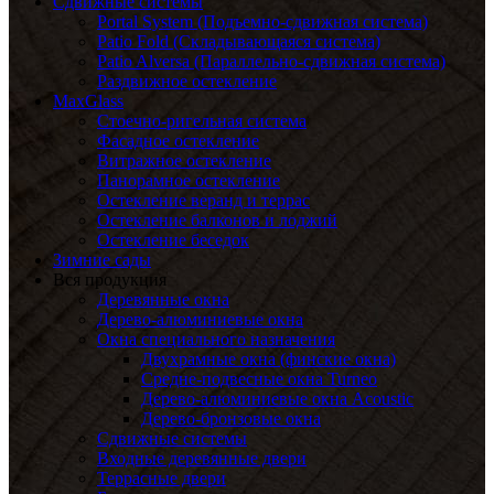
Сдвижные системы
Portal System (Подъемно-сдвижная система)
Patio Fold (Складывающаяся система)
Patio Alversa (Параллельно-сдвижная система)
Раздвижное остекление
MaxGlass
Стоечно-ригельная система
Фасадное остекление
Витражное остекление
Панорамное остекление
Остекление веранд и террас
Остекление балконов и лоджий
Остекление беседок
Зимние сады
Вся продукция
Деревянные окна
Дерево-алюминиевые окна
Окна специального назначения
Двухрамные окна (финские окна)
Средне-подвесные окна Turneo
Дерево-алюминиевые окна Acoustic
Дерево-бронзовые окна
Сдвижные системы
Входные деревянные двери
Террасные двери