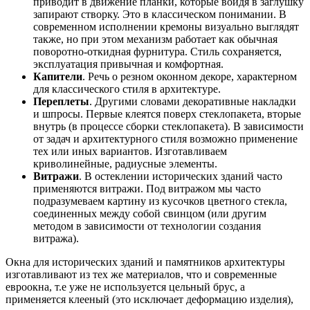
приводит в движение планки, которые войдя в заглушку
запирают створку. Это в классическом понимании. В
современном исполнении кремоны визуально выглядят
также, но при этом механизм работает как обычная
поворотно-откидная фурнитура. Стиль сохраняется,
эксплуатация привычная и комфортная.
Капители
. Речь о резном оконном декоре, характерном
для классического стиля в архитектуре.
Переплеты
. Другими словами декоративные накладки
и шпросы. Первые клеятся поверх стеклопакета, вторые
внутрь (в процессе сборки стеклопакета). В зависимости
от задач и архитектурного стиля возможно применение
тех или иных вариантов. Изготавливаем
криволинейные, радиусные элементы.
Витражи
. В остеклении исторических зданий часто
применяются витражи. Под витражом мы часто
подразумеваем картину из кусочков цветного стекла,
соединенных между собой свинцом (или другим
методом в зависимости от технологии создания
витража).
Окна для исторических зданий и памятников архитектуры
изготавливают из тех же материалов, что и современные
евроокна, т.е уже не используется цельный брус, а
применяется клееный (это исключает деформацию изделия),