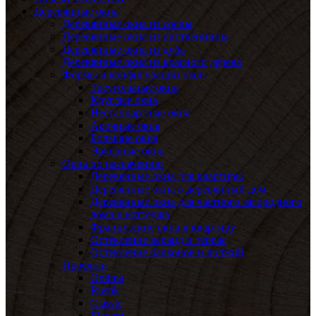
Деревянные окна
Деревянные окна из сосны
Деревянные окна из лиственницы
Деревянные окна из дуба
Деревянные окна из красного дерева
Формы и конфигурации окон
Треугольные окна
Круглые окна
Нестандартные окна
Арочные окна
Большие окна
Эркерные окна
Окна по назначению
Деревянные окна для квартиры
Деревянные окна в деревянный дом
Деревянные окна для частного загородного
дома и коттеджа
Французские окна в квартиру
Остекление веранд и террас
Остекление балконов и лоджий
Профили
Optima
Rustik
Classic
Elegant